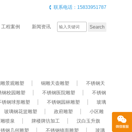
联系电话：15833951787
工程案例
新闻资讯
铜雕景观雕塑
铜雕天壶雕塑
不锈钢天
锈钢校园雕塑
不锈钢医院雕塑
不锈钢
不锈钢球形雕塑
不锈钢园林雕塑
玻璃
玻璃钢花篮雕塑
政府雕塑
小区雕
石雕喷泉
牌楼牌坊加工
汉白玉升旗
不锈钢几何雕塑
不锈钢镜面雕塑
玻璃