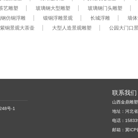
茶艺雕塑
玻璃钢大型雕塑
玻璃钢门头雕塑
璃钢仿铜浮雕
锻铜浮雕景观
长城浮雕
墙体
紫铜景观大茶壶
大型人造景观雕塑
公园大门口
联系我们
山西金鼎雕
248号-1
地址：河北省
电话：158339
邮箱：冀ICP备