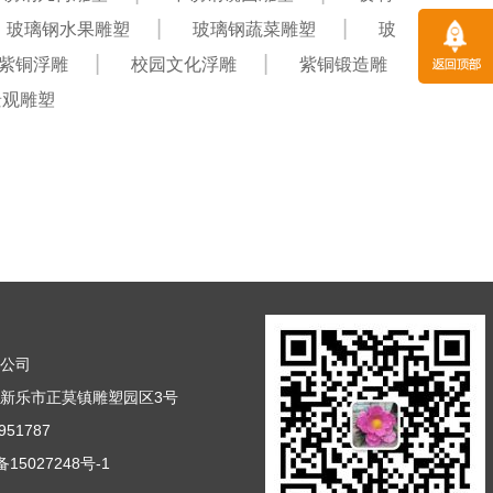
玻璃钢水果雕塑
玻璃钢蔬菜雕塑
玻
紫铜浮雕
校园文化浮雕
紫铜锻造雕
景观雕塑
塑公司
新乐市正莫镇雕塑园区3号
51787
15027248号-1