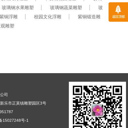
玻璃钢水果雕塑
玻璃钢蔬菜雕塑
玻
紫铜浮雕
校园文化浮雕
紫铜锻造雕
景观雕塑
塑公司
新乐市正莫镇雕塑园区3号
51787
15027248号-1