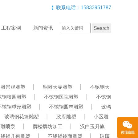
联系电话：15833951787
工程案例
新闻资讯
铜雕景观雕塑
铜雕天壶雕塑
不锈钢天
锈钢校园雕塑
不锈钢医院雕塑
不锈钢
不锈钢球形雕塑
不锈钢园林雕塑
玻璃
玻璃钢花篮雕塑
政府雕塑
小区雕
石雕喷泉
牌楼牌坊加工
汉白玉升旗
不锈钢几何雕塑
不锈钢镜面雕塑
玻璃