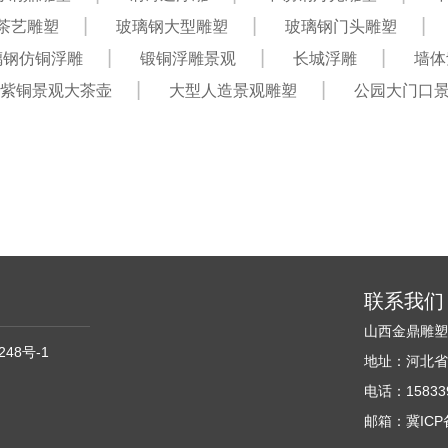
茶艺雕塑
玻璃钢大型雕塑
玻璃钢门头雕塑
璃钢仿铜浮雕
锻铜浮雕景观
长城浮雕
墙体
紫铜景观大茶壶
大型人造景观雕塑
公园大门口
联系我们
山西金鼎雕
248号-1
地址：河北省
电话：158339
邮箱：冀ICP备